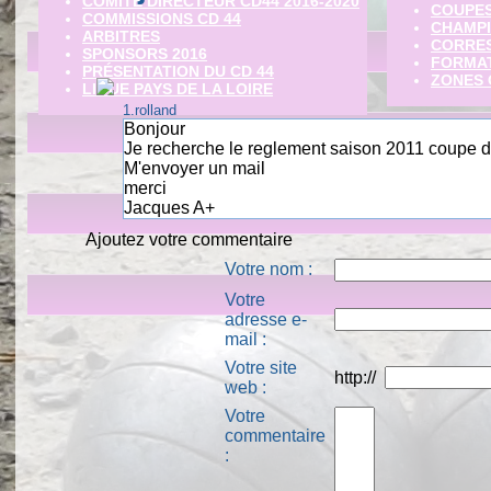
COMITE DIRECTEUR CD44 2016-2020
COUPES
COMMISSIONS CD 44
CHAMPI
ARBITRES
CORRE
SPONSORS 2016
FORMATI
PRÉSENTATION DU CD 44
ZONES 
LIGUE PAYS DE LA LOIRE
1.
rolland
Bonjour
Je recherche le reglement saison 2011 coupe de
M'envoyer un mail
merci
Jacques A+
Ajoutez votre commentaire
Votre nom :
Votre
adresse e-
mail :
Votre site
http://
web :
Votre
commentaire
: